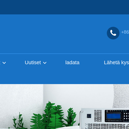
+86
t
Uutiset
ladata
Lähetä kys