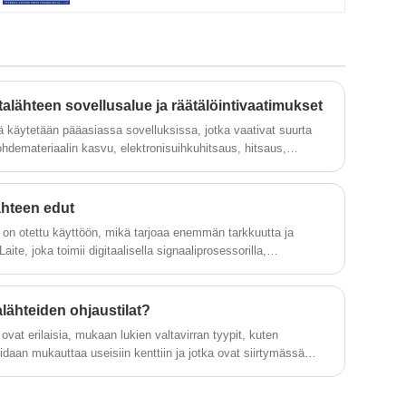
Erityisesti kondensaattoreissa,
tasavirtamoottoreissa, releissä,
galvanoinnissa, hapetuksessa,
elektroforeesissa, elektrolyysissä,
korroosiossa, mahdollistamisessa,
vedenkäsittelyssä ja muissa välineissä,
instrumenttien valmistajat ovat olleet hyvin
talähteen sovellusalue ja räätälöintivaatimukset
laajalti edistetty, korkeakouluissa ja
tä käytetään pääasiassa sovelluksissa, jotka vaativat suurta
yliopistoissa tutkimuslaitokset ovat myös
saaneet paljon kiitosta.
ohdemateriaalin kasvu, elektronisuihkuhitsaus, hitsaus,
maan aikaan sitä käytetään laajalti myös teollisilla
aneelien, LED-valonlähteiden ja muiden tarkkaa ohjausta
s.
ähteen edut
 on otettu käyttöön, mikä tarjoaa enemmän tarkkuutta ja
aite, joka toimii digitaalisella signaaliprosessorilla,
nan useilla taajuuksilla ja jännitteillä, mikä parantaa
alähteiden ohjaustilat?
 ovat erilaisia, mukaan lukien valtavirran tyypit, kuten
idaan mukauttaa useisiin kenttiin ja jotka ovat siirtymässä
koälyintegraatiota.