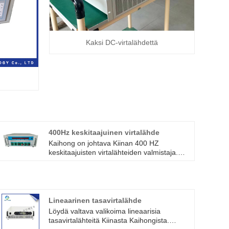
Kaksi DC-virtalähdettä
400Hz keskitaajuinen virtalähde
Kaihong on johtava Kiinan 400 HZ
keskitaajuisten virtalähteiden valmistaja.
400 Hz IF -virtalähde on 400 Hz IF
staattinen säädettävä virtalähde, joka on
erityisesti suunniteltu ja valmistettu ilmailu-
ja sotilaselektroniikka- ja sähkölaitteille
käyttämällä korkeataajuista
Lineaarinen tasavirtalähde
tehoelektronista kytkentätekniikkaa.
Löydä valtava valikoima lineaarisia
tasavirtalähteitä Kiinasta Kaihongista.