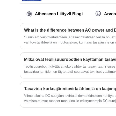
Kiinasta. Tämä sarjan virtalähdejärjestelm
käyttää kansainvälistä edistynyttä
pehmeäkytkininvertteritekniikkaa, jossa
Aiheeseen Liittyvä Blogi
Arvos
IGBT-tekniikka ja amorfinen magneettinen
ydin ovat laitteen ydinkehityksessä, ja se
tarjoaa erittäin vakaan lähtöjännitteen ja
virran.
What is the difference between AC power and
Suurin ero vaihtovirtalähteen ja tasavirtalähteen välillä on, e
vaihtovirtalähteellä on muutosjakso, kun taas tasajännite on v
Virran lämmitysvaikutuksesta riippuen volttimittari näyttää ta
Teollisuusrobotit käyttävät joko vaihto- tai tasavirtaa. Yleises
tasavirtaa ja niiden on täytettävä seuraavat tekniset vaatimu
vakausvaatimukset: Teollisuusrobottien on työskenneltävä kok
on oltava erittäin vakaa.
Viime aikoina DC-suurjännitevirtalähdemarkkinoiden kehitys
valmistajat ovat tuoneet markkinoille edistyneempiä DC-suurjä