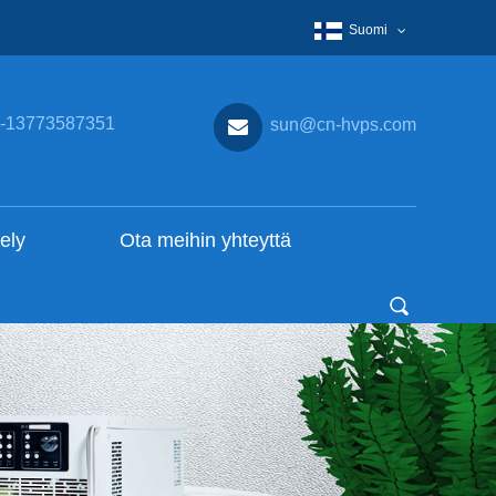
Suomi
-13773587351
sun@cn-hvps.com
ely
Ota meihin yhteyttä