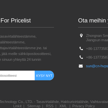
 For Pricelist
Ota meihin 
Zhongnan Smar
 tasavirtalähteestämme,
Jiangsun maa
rtalähteestämme,
tajavirtalähteestämme jne. tai
+86-1377358
 jätä meille sähköpostiosoitteesi,
+86-1377358
 sinuun yhteyttä 24 tunnin
sun@cn-hvp
nology Co., LTD. - Tasavirtalähde, Hakkurivirtalähde, Vaihtuvataaju
Linkit
|
Sitemap
|
RSS
|
XML
|
Privacy Policy