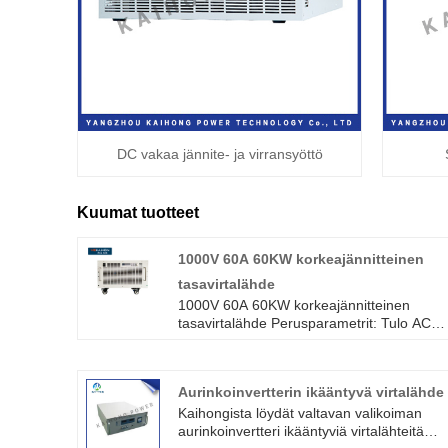
DC vakaa jännite- ja virransyöttö
Kuumat tuotteet
1000V 60A 60KW korkeajännitteinen
tasavirtalähde
1000V 60A 60KW korkeajännitteinen
tasavirtalähde Perusparametrit: Tulo AC
380V±10%, taajuus 45Hz-65Hz, lähtö
1000V 60A, kokonaisteho 60KW; RS485-
ohjelmaohjaus, jännite ja virta
Aurinkoinvertterin ikääntyvä virtalähde
säädettävissä.
Kaihongista löydät valtavan valikoiman
aurinkoinvertteri ikääntyviä virtalähteitä