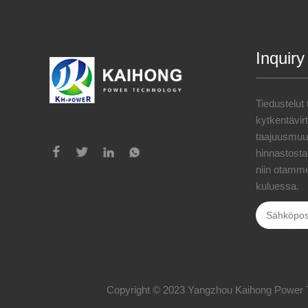
Inquiry
Tiedustelut
kytkentävi
taajuusmuut
hinnastosta,
niin otamme
kuluessa.
Copyright © 2023 Yangzhou Kaihong Power Tech