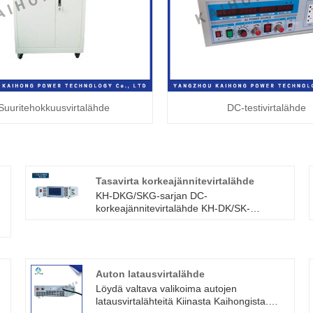
Suuritehokkuusvirtalähde
DC-testivirtalähde
Tasavirta korkeajännitevirtalähde
KH-DKG/SKG-sarjan DC-
korkeajännitevirtalähde KH-DK/SK-
virtalähteen ominaisuuksien lisäksi, mutta
sillä on myös korkean lähtöjännitteen
ominaisuudet, palaamme asiakkaiden
vaatimusten mukaan tuottamaan
ultrakorkeajännitevirtalähdettä (jopa
Auton latausvirtalähde
100000V), silmätehoa jopa 60kW, jännite ja
Löydä valtava valikoima autojen
virta voidaan jatkuvasti säätää täydellä
latausvirtalähteitä Kiinasta Kaihongista.
kuormalla, pitkäkestoinen työpöytä.