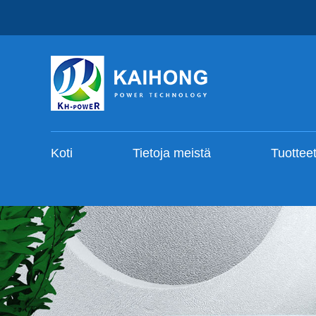
Koti
Tietoja meistä
Tuottee