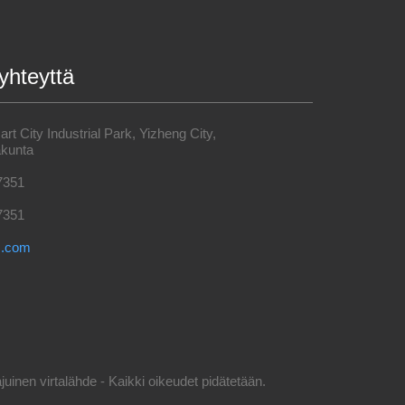
yhteyttä
t City Industrial Park, Yizheng City,
kunta
7351
7351
s.com
inen virtalähde - Kaikki oikeudet pidätetään.