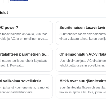
ä
Autojen latausvirtalähdettä käytetään
pääasiassa kodeissa, julkisissa paikoissa,
kaupallisissa parkkipaikoissa ja muissa
telut
kohtauksissa sähköajoneuvojen
lataustoiminnon tarjoamiseksi.
 DC power?
Suuritehoisen tasavirtavir
ttä tasavirtalähde on vakio, kun taas
Suuritehoista tasavirtavirtalähdet
akio ja AC:lla on tehollinen arvo.
virtaa vakaata tehoa, kuten puolij
i mittaa yleensä rms-arvon.
elektrolyysi, autoklavointi jne. Sa
tuotantolinjoilla , kuten aurinkop
vaativien tuotantolinjojen valmistu
Mitkä ovat teollisuusrobottien käyttämän tasavirtalähteen parametrien tekniset vaatimukset?
Ohjelmaohjatun AC-virtal
ti ottaen teollisuusrobotit käyttävät
Uusi ohjelmaohjattu AC-virtalähde
kset: 1. Korkeat
tehokkuutta useisiin sovelluksiin. L
o päivän, joten niiden virtalähteen
mahdollistaa automatisoidun toimin
ohjelmoitavuutta ja vakautta.
Tasavirta-korkeajännitevirtalähteellä on laajempi valikoima sovelluksia markkinoilla
Mitkä ovat suurjännitevirt
 on jatkanut kuumenemista, ja monet
Suurjännitevirtalähteen ohjaustilat
nnitevirtalähdetuotteita.
kaksoissuljettu silmukka, jotka vo
kohti älykästä mukauttamista ja te