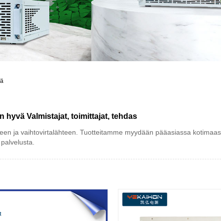
vä
hyvä Valmistajat, toimittajat, tehdas
hteen ja vaihtovirtalähteen. Tuotteitamme myydään pääasiassa kotimaass
 palvelusta.