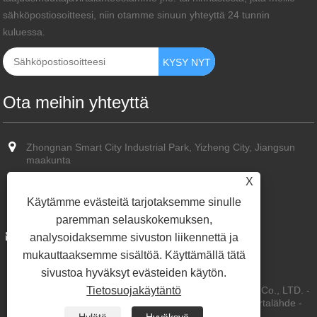
sähköpostiosoitteesi, niin otamme sinuun yhteyttä 24 tunnin
kuluessa.
Ota meihin yhteyttä
Zhongnan Smart City Industrial Park, Yizheng City, Jiangsun
maakunta
X
+86-13773587351
Käytämme evästeitä tarjotaksemme sinulle
+86-13773587351
paremman selauskokemuksen,
sun@cn-hvps.com
analysoidaksemme sivuston liikennettä ja
mukauttaaksemme sisältöä. Käyttämällä tätä
sivustoa hyväksyt evästeiden käytön.
Tietosuojakäytäntö
Copyright © 2023 Yangzhou Kaihong Power Technology Co., LTD. -
Tasavirtalähde, Hakkurivirtalähde, Vaihtuvataajuinen virtalähde -
Kaikki oikeudet pidätetään.