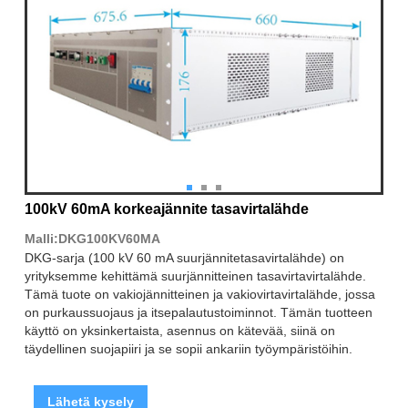
100kV 60mA korkeajännite tasavirtalähde
Malli:DKG100KV60MA
DKG-sarja (100 kV 60 mA suurjännitetasavirtalähde) on
yrityksemme kehittämä suurjännitteinen tasavirtavirtalähde.
Tämä tuote on vakiojännitteinen ja vakiovirtavirtalähde, jossa
on purkaussuojaus ja itsepalautustoiminnot. Tämän tuotteen
käyttö on yksinkertaista, asennus on kätevää, siinä on
täydellinen suojapiiri ja se sopii ankariin työympäristöihin.
Lähetä kysely