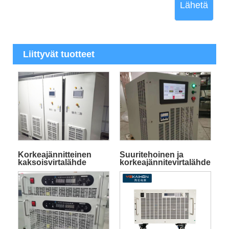
Lähetä
Liittyvät tuotteet
Korkeajännitteinen
Suuritehoinen ja
kaksoisvirtalähde
korkeajännitevirtalähde