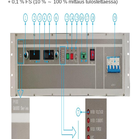
+ 0,1 % FS (10 % ～ 100 % mittaus tulostettaessa)