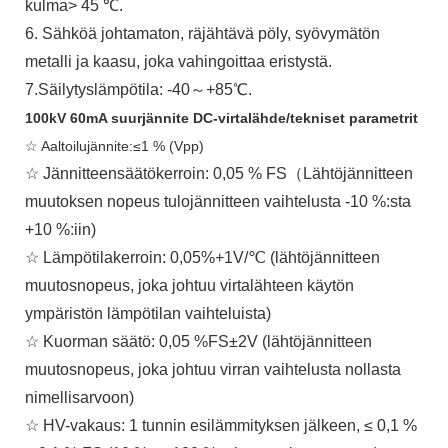
kulma> 45 ℃.
6. Sähköä johtamaton, räjähtävä pöly, syövymätön
metalli ja kaasu, joka vahingoittaa eristystä.
7.Säilytyslämpötila: -40～+85℃.
100kV 60mA suurjännite DC-virtalähde/tekniset parametrit
☆ Aaltoilujännite:≤1 % (Vpp)
☆ Jännitteensäätökerroin: 0,05 % FS（Lähtöjännitteen
muutoksen nopeus tulojännitteen vaihtelusta -10 %:sta
+10 %:iin)
☆ Lämpötilakerroin: 0,05%+1V/℃ (lähtöjännitteen
muutosnopeus, joka johtuu virtalähteen käytön
ympäristön lämpötilan vaihteluista)
☆ Kuorman säätö: 0,05 %FS±2V (lähtöjännitteen
muutosnopeus, joka johtuu virran vaihtelusta nollasta
nimellisarvoon)
☆ HV-vakaus: 1 tunnin esilämmityksen jälkeen, ≤ 0,1 %