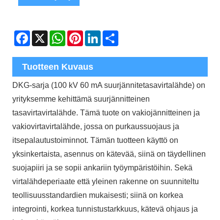
Facebook
X
WhatsApp
Pinterest
LinkedIn
Share
Tuotteen Kuvaus
DKG-sarja (100 kV 60 mA suurjännitetasavirtalähde) on
yrityksemme kehittämä suurjännitteinen
tasavirtavirtalähde. Tämä tuote on vakiojännitteinen ja
vakiovirtavirtalähde, jossa on purkaussuojaus ja
itsepalautustoiminnot. Tämän tuotteen käyttö on
yksinkertaista, asennus on kätevää, siinä on täydellinen
suojapiiri ja se sopii ankariin työympäristöihin. Sekä
virtalähdeperiaate että yleinen rakenne on suunniteltu
teollisuusstandardien mukaisesti; siinä on korkea
integrointi, korkea tunnistustarkkuus, kätevä ohjaus ja