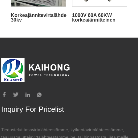
Korkeajännitevirtalähde
1000V 60A 60KW
30kv
korkeajännitteinen
tasavirtalähde
Inquiry For Pricelist
Tiedustelut tasavirtalähteestämme, kytkentävirtalähteestämme,
taajuusmuuttajavirtalähteestämme jne. tai hinnastosta, jätä meille