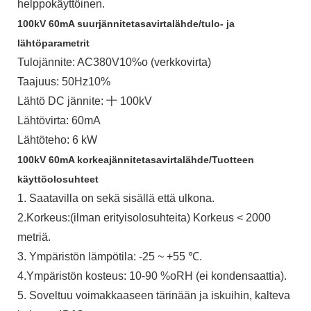
helppokäyttöinen.
100kV 60mA suurjännitetasavirtalähde/tulo- ja
lähtöparametrit
Tulojännite: AC380V10%o (verkkovirta)
Taajuus: 50Hz10%
Lähtö DC jännite: 十 100kV
Lähtövirta: 60mA
Lähtöteho: 6 kW
100kV 60mA korkeajännitetasavirtalähde/Tuotteen
käyttöolosuhteet
1. Saatavilla on sekä sisällä että ulkona.
2.Korkeus:(ilman erityisolosuhteita) Korkeus < 2000
metriä.
3. Ympäristön lämpötila: -25 ~ +55 ℃.
4.Ympäristön kosteus: 10-90 %oRH (ei kondensaattia).
5. Soveltuu voimakkaaseen tärinään ja iskuihin, kalteva