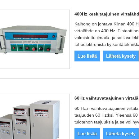
400Hz keskitaajuinen virtaläh
Kaihong on johtava Kiinan 400 HZ
virtalähde on 400 Hz IF staattinen
valmistettu ilmailu- ja sotilaselek
tehoelektronista kytkentätekniikk
Lue lisää
Lähetä kysely
60Hz vaihtuvataajuinen virtal
60 Hz:n vaihtuvataajuinen virtalä
taajuuden 60 Hz:ksi. Yleensä 60 H
tulotehon taajuuksia ja se voi hy
Lue lisää
Lähetä kysely