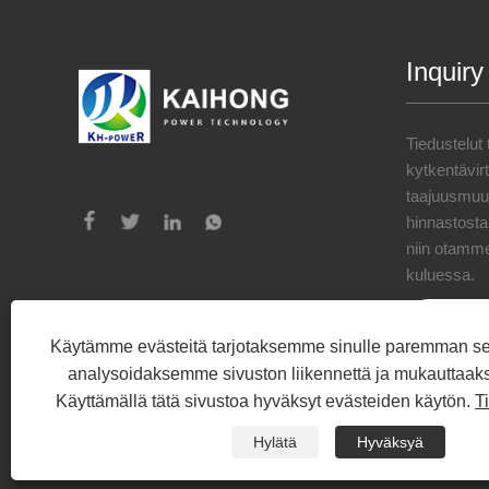
Inquiry
Tiedustelut
kytkentävi
taajuusmuut
hinnastosta,
niin otamme
kuluessa.
Käytämme evästeitä tarjotaksemme sinulle paremman s
analysoidaksemme sivuston liikennettä ja mukauttaak
Käyttämällä tätä sivustoa hyväksyt evästeiden käytön.
T
Copyright © 2023 Yangzhou Kaihong Power Tech
Hylätä
Hyväksyä