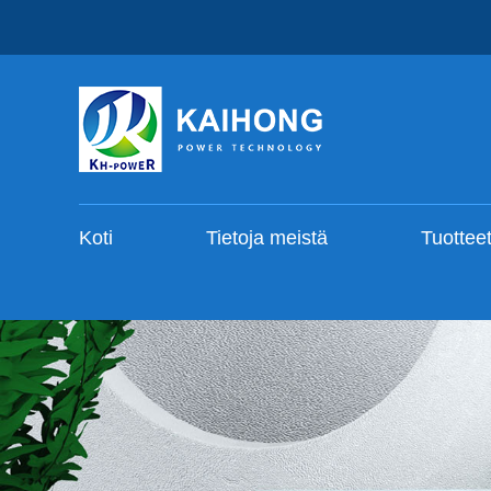
Koti
Tietoja meistä
Tuottee