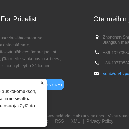
 For Pricelist
Ota meihin 
Zhongnan Smar
 tasavirtalähteestämme,
Jiangsun maa
rtalähteestämme,
tajavirtalähteestämme jne. tai
+86-1377358
 jätä meille sähköpostiosoitteesi,
+86-1377358
 sinuun yhteyttä 24 tunnin
sun@cn-hvp
X
elauskokemuksen,
semme sisältöä.
ietosuojakäytäntö
nology Co., LTD. - Tasavirtalähde, Hakkurivirtalähde, Vaihtuvataaju
Linkit
|
Sitemap
|
RSS
|
XML
|
Privacy Policy