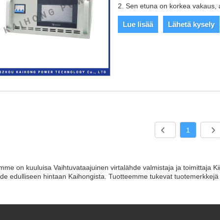
2. Sen etuna on korkea vakaus, al
Lue lisää
Lähetä kysely
1
me on kuuluisa Vaihtuvataajuinen virtalähde valmistaja ja toimittaja K
hde edulliseen hintaan Kaihongista. Tuotteemme tukevat tuotemerkkejä