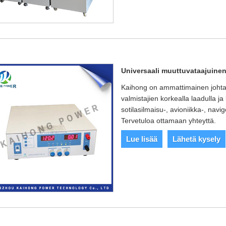
Universaali muuttuvataajuinen
Kaihong on ammattimainen johtaja
valmistajien korkealla laadulla ja
sotilasilmaisu-, avioniikka-, navig
Tervetuloa ottamaan yhteyttä.
Lue lisää
Lähetä kysely