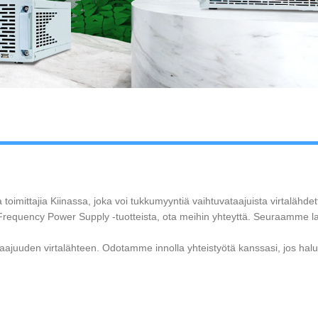
 toimittajia Kiinassa, joka voi tukkumyyntiä vaihtuvataajuista virtalähde
 Frequency Power Supply -tuotteista, ota meihin yhteyttä. Seuraamme l
 taajuuden virtalähteen. Odotamme innolla yhteistyötä kanssasi, jos halu