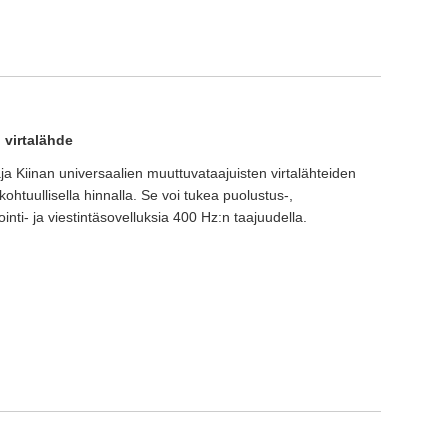
 virtalähde
 Kiinan universaalien muuttuvataajuisten virtalähteiden
 kohtuullisella hinnalla. Se voi tukea puolustus-,
ointi- ja viestintäsovelluksia 400 Hz:n taajuudella.