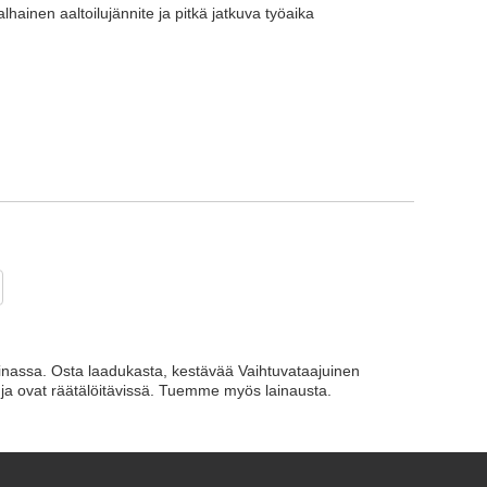
hainen aaltoilujännite ja pitkä jatkuva työaika
iinassa. Osta laadukasta, kestävää Vaihtuvataajuinen
 ja ovat räätälöitävissä. Tuemme myös lainausta.