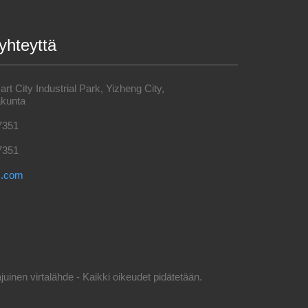
yhteyttä
t City Industrial Park, Yizheng City,
kunta
7351
7351
s.com
inen virtalähde - Kaikki oikeudet pidätetään.