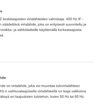
de
 keskitaajuisten virtalähteiden valmistaja. 400 Hz IF -
 säädettävä virtalähde, joka on erityisesti suunniteltu ja
troniikka- ja sähkölaitteille käyttämällä korkeataajuista
aa.
ähde
hde on virtalähde, joka voi muuntaa tulovirtalähteen
z:n vaihtuvataajuisella virtalähteellä on laaja valikoima
väksyä eri taajuuksien tulotehon, kuten 50 Hz tai 60 Hz.