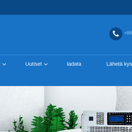
+86
t
Uutiset
ladata
Lähetä kys