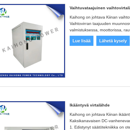
Vaihtuvataajuinen vaihtovirta
Kaihong on johtava Kiinan vaihtovi
Vaihtovirran taajuuden muunnosvi
valmistuksessa, moottorissa, rau
Lue lisää
Lähetä kysely
Ikääntyvä virtalähde
Kaihong on johtava Kiinan ikääntyv
Kaksikanavaisen DC-vanhenevan 
1. Edistynyt säätötekniikka on ot