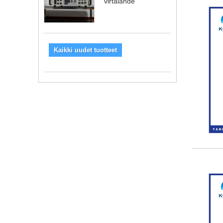
virtalähde
Kaikki uudet tuotteet