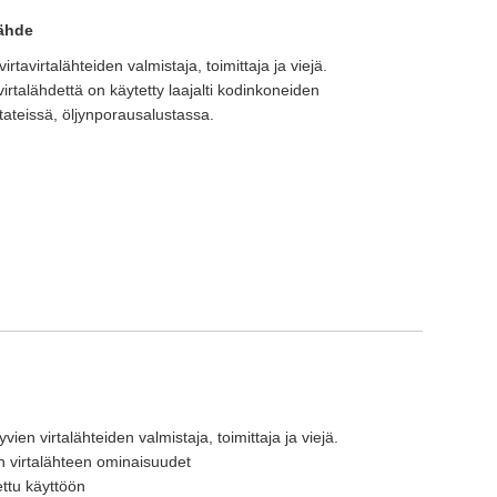
lähde
rtavirtalähteiden valmistaja, toimittaja ja viejä.
rtalähdettä on käytetty laajalti kodinkoneiden
tateissä, öljynporausalustassa.
ien virtalähteiden valmistaja, toimittaja ja viejä.
virtalähteen ominaisuudet
ettu käyttöön