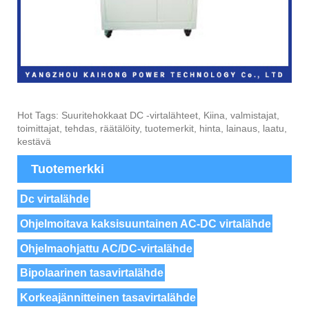
Hot Tags: Suuritehokkaat DC -virtalähteet, Kiina, valmistajat,
toimittajat, tehdas, räätälöity, tuotemerkit, hinta, lainaus, laatu,
kestävä
Tuotemerkki
Dc virtalähde
Ohjelmoitava kaksisuuntainen AC-DC virtalähde
Ohjelmaohjattu AC/DC-virtalähde
Bipolaarinen tasavirtalähde
Korkeajännitteinen tasavirtalähde