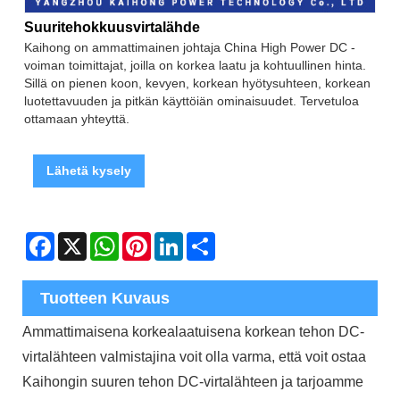
Suuritehokkuusvirtalähde
Kaihong on ammattimainen johtaja China High Power DC -
voiman toimittajat, joilla on korkea laatu ja kohtuullinen hinta.
Sillä on pienen koon, kevyen, korkean hyötysuhteen, korkean
luotettavuuden ja pitkän käyttöiän ominaisuudet. Tervetuloa
ottamaan yhteyttä.
Lähetä kysely
Facebook
X
WhatsApp
Pinterest
LinkedIn
Share
Tuotteen Kuvaus
Ammattimaisena korkealaatuisena korkean tehon DC-
virtalähteen valmistajina voit olla varma, että voit ostaa
Kaihongin suuren tehon DC-virtalähteen ja tarjoamme