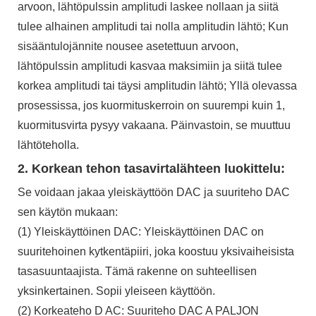
arvoon, lähtöpulssin amplitudi laskee nollaan ja siitä
tulee alhainen amplitudi tai nolla amplitudin lähtö; Kun
sisääntulojännite nousee asetettuun arvoon,
lähtöpulssin amplitudi kasvaa maksimiin ja siitä tulee
korkea amplitudi tai täysi amplitudin lähtö; Yllä olevassa
prosessissa, jos kuormituskerroin on suurempi kuin 1,
kuormitusvirta pysyy vakaana. Päinvastoin, se muuttuu
lähtöteholla.
2. Korkean tehon tasavirtalähteen luokittelu:
Se voidaan jakaa yleiskäyttöön DAC ja suuriteho DAC
sen käytön mukaan:
(1) Yleiskäyttöinen DAC: Yleiskäyttöinen DAC on
suuritehoinen kytkentäpiiri, joka koostuu yksivaiheisista
tasasuuntaajista. Tämä rakenne on suhteellisen
yksinkertainen. Sopii yleiseen käyttöön.
(2) Korkeateho D AC: Suuriteho DAC A PALJON