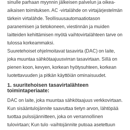
sinulle parhaan myynnin jälkeisen palvelun ja oikea-
aikaisen toimituksen. AC -virtalähde on virtajärjestelmän
tärkein virtalähde. Teollisuusautomaatiotason
paranemisen ja tietokoneen, viestinnän ja muiden
laitteiden kehittämisen myötä vaihtovirtalähteen tarve on
tulossa korkeammaksi.
Suuretehoiset ohjelmoitavat tasavirta (DAC) on laite,
joka muuntaa sähkötaajuusvirran tasavirtaan. Sillä on
pienen koon, kevyen, korkean hyötysuhteen, korkean
luotettavuuden ja pitkän käyttöiän ominaisuudet.
1. suuritehoisen tasavirtalähteen
toimintaperiaate:
DAC on laite, joka muuntaa sähkötaajuus verkkovirtaan.
Kun sisääntulojännite saavuttaa tietyn arvon, lähtöpää
tuottaa pulssijännitteen, joka on verrannollinen
tulovirtaan; Kun tulo -vaihtojännite putoaa asetettuun