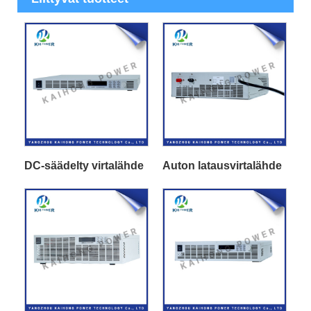
DC-säädelty virtalähde
Auton latausvirtalähde