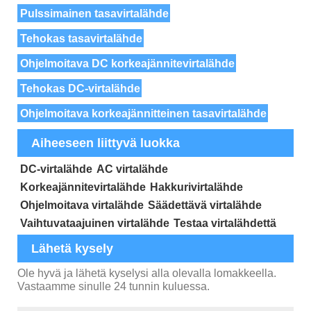
Pulssimainen tasavirtalähde
Tehokas tasavirtalähde
Ohjelmoitava DC korkeajännitevirtalähde
Tehokas DC-virtalähde
Ohjelmoitava korkeajännitteinen tasavirtalähde
Aiheeseen liittyvä luokka
DC-virtalähde
AC virtalähde
Korkeajännitevirtalähde
Hakkurivirtalähde
Ohjelmoitava virtalähde
Säädettävä virtalähde
Vaihtuvataajuinen virtalähde
Testaa virtalähdettä
Lähetä kysely
Ole hyvä ja lähetä kyselysi alla olevalla lomakkeella.
Vastaamme sinulle 24 tunnin kuluessa.