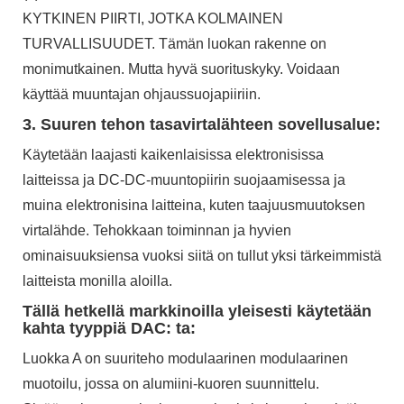
KYTKINEN PIIRTI, JOTKA KOLMAINEN
TURVALLISUUDET. Tämän luokan rakenne on
monimutkainen. Mutta hyvä suorituskyky. Voidaan
käyttää muuntajan ohjaussuojapiiriin.
3. Suuren tehon tasavirtalähteen sovellusalue:
Käytetään laajasti kaikenlaisissa elektronisissa
laitteissa ja DC-DC-muuntopiirin suojaamisessa ja
muina elektronisina laitteina, kuten taajuusmuutoksen
virtalähde. Tehokkaan toiminnan ja hyvien
ominaisuuksiensa vuoksi siitä on tullut yksi tärkeimmistä
laitteista monilla aloilla.
Tällä hetkellä markkinoilla yleisesti käytetään
kahta tyyppiä DAC: ta:
Luokka A on suuriteho modulaarinen modulaarinen
muotoilu, jossa on alumiini-kuoren suunnittelu.