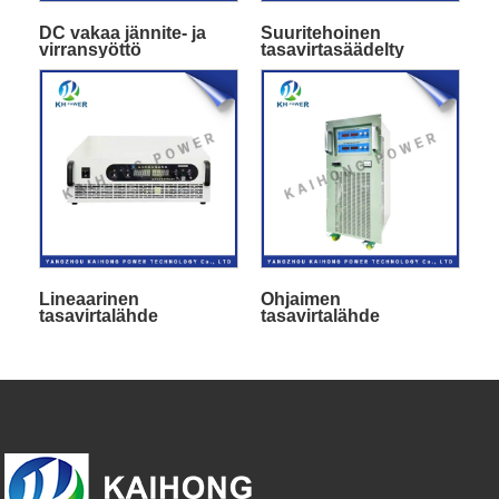
DC vakaa jännite- ja
Suuritehoinen
virransyöttö
tasavirtasäädelty
virtalähde
Lineaarinen
Ohjaimen
tasavirtalähde
tasavirtalähde