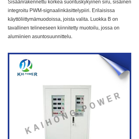
Sisäänrakennettu korkea suorituskykyinen siru, sisäinen
integroitu PWM-signaalinkäsittelypiiri. Erilaisissa
käyttöliittymämuodoissa, joista valita. Luokka B on
tavallinen telineeseen kiinnitetty muotoilu, jossa on
alumiinien asuntosuunnittelu.