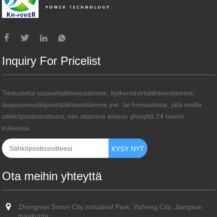
Inquiry For Pricelist
Tiedustelut tasavirtalähteestämme, kytkentävirtalähteestämme,
taajuusmuuttajavirtalähteestämme jne. tai hinnastosta, jätä meille
sähköpostiosoitteesi, niin otamme sinuun yhteyttä 24 tunnin
kuluessa.
Ota meihin yhteyttä
Zhongnan Smart City Industrial Park, Yizheng City, Jiangsun
maakunta