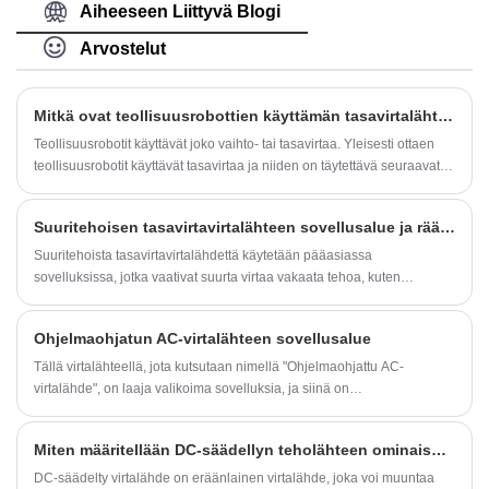
ohjaustoiminto. Se voidaan ohjelmoida
Aiheeseen Liittyvä Blogi
asettamaan lähtövirran, jännitteen ja
virtalähteen suojausparametrit automaattisten
Arvostelut
testaus- ja ohjaustoimintojen saavuttamiseksi.
Mitkä ovat teollisuusrobottien käyttämän tasavirtalähteen parametrien tekniset vaatimukset?
Teollisuusrobotit käyttävät joko vaihto- tai tasavirtaa. Yleisesti ottaen
teollisuusrobotit käyttävät tasavirtaa ja niiden on täytettävä seuraavat
tekniset vaatimukset: 1. Korkeat vakausvaatimukset:
Teollisuusrobottien on työskenneltävä koko päivän, joten niiden
Suuritehoisen tasavirtavirtalähteen sovellusalue ja räätälöintivaatimukset
virtalähteen on oltava erittäin vakaa.
Suuritehoista tasavirtavirtalähdettä käytetään pääasiassa
sovelluksissa, jotka vaativat suurta virtaa vakaata tehoa, kuten
puolijohdemateriaalin kasvu, elektronisuihkuhitsaus, hitsaus,
elektrolyysi, autoklavointi jne. Samaan aikaan sitä käytetään laajalti
Ohjelmaohjatun AC-virtalähteen sovellusalue
myös teollisilla tuotantolinjoilla , kuten aurinkopaneelien, LED-
valonlähteiden ja muiden tarkkaa ohjausta vaativien tuotantolinjojen
Tällä virtalähteellä, jota kutsutaan nimellä "Ohjelmaohjattu AC-
valmistus.
virtalähde", on laaja valikoima sovelluksia, ja siinä on
ylikuormitussuoja, oikosulkusuojaus, ylikuumenemissuoja ja muita
toimintoja, jotka tarjoavat käyttäjille turvallisen ja luotettavan
Miten määritellään DC-säädellyn teholähteen ominaisuudet?
sähköympäristön.
DC-säädelty virtalähde on eräänlainen virtalähde, joka voi muuntaa