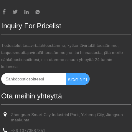
Inquiry For Pricelist
Tiedustelut tasavirtalähteestämme, kytkentävirtalähteestämme,
taajuusmuuttajavirtalähteestämme jne. tai hinnastosta, jätä meille
sähköpostiosoitteesi, niin otamme sinuun yhteyttä 24 tunnin
kuluessa.
Ota meihin yhteyttä
Zhongnan Smart City Industrial Park, Yizheng City, Jiangsun
maakunta
+86-13773587351