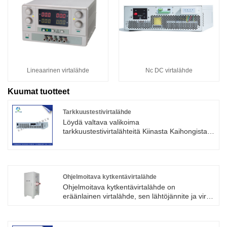
Lineaarinen virtalähde
Nc DC virtalähde
Kuumat tuotteet
Tarkkuustestivirtalähde
Löydä valtava valikoima
tarkkuustestivirtalähteitä Kiinasta Kaihongista.
Se sopii erittäin hyvin työpaikan korkean
tarkkuuden tarkastukseen ja kalibrointiin, kuten
mittausosastolle erilaisten jännitteiden, virran,
tehon ja muiden sähköisten parametrien
mittarien havaitsemiseen.
Ohjelmoitava kytkentävirtalähde
Ohjelmoitava kytkentävirtalähde on
eräänlainen virtalähde, sen lähtöjännite ja virta
voidaan ohjelmoida sisäänrakennetun
digitaalisen ohjaimen kautta säätämään,
toteuttamaan virtalähteen automaattinen