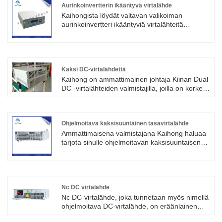
ohjaus. Tällaisilla virtalähteillä on korkea
Aurinkoinvertterin ikääntyvä virtalähde
hyötysuhde, hyvä vakaus, korkea luotettavuus,
Kaihongista löydät valtavan valikoiman
sitä käytetään laajalti viestinnässä,
aurinkoinvertteri ikääntyviä virtalähteitä
tietokoneissa, lääketieteessä, turvallisuudessa,
Kiinasta. Tämä sarjan virtalähdejärjestelmä
teollisuusautomaatiossa ja muilla aloilla.
käyttää kansainvälistä edistynyttä
pehmeäkytkininvertteritekniikkaa, jossa IGBT-
tekniikka ja amorfinen magneettinen ydin ovat
laitteen ydinkehityksessä, ja se tarjoaa erittäin
Kaksi DC-virtalähdettä
vakaan lähtöjännitteen ja virran.
Kaihong on ammattimainen johtaja Kiinan Dual
DC -virtalähteiden valmistajilla, joilla on korkea
laatu ja kohtuullinen hinta. Suuritehoisen
tasavirtasäädetyn virtalähteen ominaisuudet:1.
Suuri vakaus: Tehokkaan tasavirtasäädellyn
virtalähteen jännite ja virta ovat erittäin vakaita,
Ohjelmoitava kaksisuuntainen tasavirtalähde
mikä voi silti säilyttää suhteellisen vakaan
Ammattimaisena valmistajana Kaihong haluaa
tehon suurten kuormitusmuutosten ja
tarjota sinulle ohjelmoitavan kaksisuuntaisen
linjavaihteluiden olosuhteissa.
tasavirtalähteen. Ja tarjoamme sinulle parhaan
myynnin jälkeisen palvelun ja oikea-aikaisen
toimituksen. Ohjelmoitava kaksisuuntainen
tasavirtalähde on ohjelmoitava DC-virtalähde,
joka yhdistää tasavirtalähteen ja
Nc DC virtalähde
takaisinkytkentäkuorman.
Nc DC-virtalähde, joka tunnetaan myös nimellä
ohjelmoitava DC-virtalähde, on eräänlainen
DC-virtalähde, jossa on digitaalinen