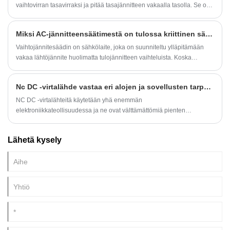
vaihtovirran tasavirraksi ja pitää tasajännitteen vakaalla tasolla. Se on
erittäin tärkeä virtalähde ja sillä on tärkeä rooli elektronisten laitteiden
huollossa ja tutkimuksessa.
Miksi AC-jännitteensäätimestä on tulossa kriittinen sähköturvallisuusratkaisu tänään?
Vaihtojännitesäädin on sähkölaite, joka on suunniteltu ylläpitämään
vakaa lähtöjännite huolimatta tulojännitteen vaihteluista. Koska
globaalit teollisuus luottavat yhä enemmän herkkiin elektronisiin
järjestelmiin – automaatiolaitteisiin, lääkinnällisiin laitteisiin,
Nc DC -virtalähde vastaa eri alojen ja sovellusten tarpeita
viestintäverkkoihin ja tarkkuusvalmistukseen – vakaan, häiriöttömän
virran kysynnästä tulee kiireellinen.
NC DC -virtalähteitä käytetään yhä enemmän
elektroniikkateollisuudessa ja ne ovat välttämättömiä pienten
moottoreiden ja muiden sähkölaitteiden ohjauksessa. Uusin NC DC -
virtalähde ei ole vain luotettavampi ja energiatehokkaampi, vaan
Lähetä kysely
tarjoaa myös käyttäjäystävällisempiä ominaisuuksia.