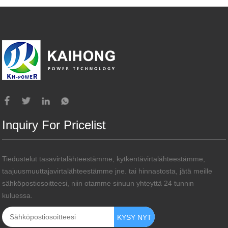
Inquiry For Pricelist
Tiedustelut tasavirtalähteestämme, kytkentävirtalähteestämme,
taajuusmuuttajavirtalähteestämme jne. tai hinnastosta, jätä meille
sähköpostiosoitteesi, niin otamme sinuun yhteyttä 24 tunnin
kuluessa.