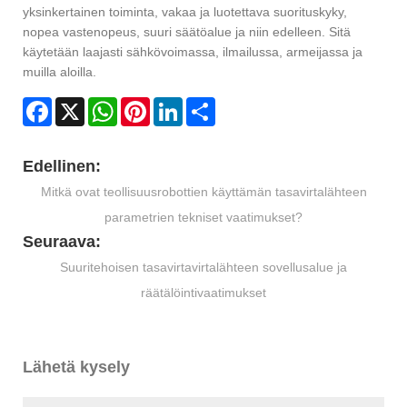
yksinkertainen toiminta, vakaa ja luotettava suorituskyky,
nopea vastenopeus, suuri säätöalue ja niin edelleen. Sitä
käytetään laajasti sähkövoimassa, ilmailussa, armeijassa ja
muilla aloilla.
Facebook
X
WhatsApp
Pinterest
LinkedIn
Share
Edellinen:
Mitkä ovat teollisuusrobottien käyttämän tasavirtalähteen
parametrien tekniset vaatimukset?
Seuraava:
Suuritehoisen tasavirtavirtalähteen sovellusalue ja
räätälöintivaatimukset
Lähetä kysely