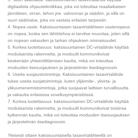
digitaalista ohjaustekniikkaa, joka voi toteuttaa reaaliaikaisen
jännitteen, virran, tehon jne. valvonnan ja säädön, ja sillä on
suuri säätöalue, joka voi vastata erilaisiin tarpeisiin.
4. Nopea vaste: Kaksisuuntaisen tasavirtalähteen vastenopeus
on nopea, koska sen lähtötehoa ei tarvitse muuntaa, joten sillä
on nopean vakauden ja tarkan ohjauksen ominaisuudet.
5. Korkea luotettavuus: kaksisuuntainen DC-virtalähde käyttää
modulaarista rakennetta, ja moduulit kommunikoivat
keskenään yhteenliittämisen kautta, mikä voi toteuttaa
moduulien itsesuojauksen ja järjestelmän itsediagnoosin.
6. Useita suojaustoimintoja: Kaksisuuntainen tasavirtalähde
tukee useita suojatoimintoja, kuten ylijännite-, ylivirta- ja
ylikuumenemistoimintoja, jotka suojaavat laitteen turvallisuutta
ja vakautta erilaisissa sovellusympäristöissä.
7. Korkea luotettavuus: kaksisuuntainen DC-virtalähde käyttää
modulaarista rakennetta, ja moduulit kommunikoivat toisiinsa
kytkennän kautta, mikä voi toteuttaa moduulien itsesuojauksen
ja järjestelmän itsediagnoosin.
Yleisesti ottaen kaksisuuntaisella tasavirtalähteellä on