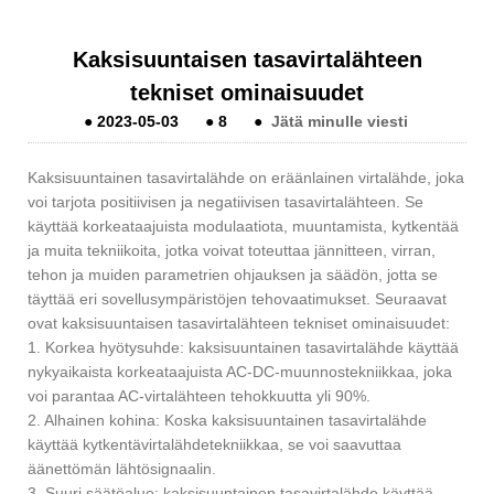
Kaksisuuntaisen tasavirtalähteen
tekniset ominaisuudet
●
2023-05-03
●
8
●
Jätä minulle viesti
Kaksisuuntainen tasavirtalähde on eräänlainen virtalähde, joka
voi tarjota positiivisen ja negatiivisen tasavirtalähteen. Se
käyttää korkeataajuista modulaatiota, muuntamista, kytkentää
ja muita tekniikoita, jotka voivat toteuttaa jännitteen, virran,
tehon ja muiden parametrien ohjauksen ja säädön, jotta se
täyttää eri sovellusympäristöjen tehovaatimukset. Seuraavat
ovat kaksisuuntaisen tasavirtalähteen tekniset ominaisuudet:
1. Korkea hyötysuhde: kaksisuuntainen tasavirtalähde käyttää
nykyaikaista korkeataajuista AC-DC-muunnostekniikkaa, joka
voi parantaa AC-virtalähteen tehokkuutta yli 90%.
2. Alhainen kohina: Koska kaksisuuntainen tasavirtalähde
käyttää kytkentävirtalähdetekniikkaa, se voi saavuttaa
äänettömän lähtösignaalin.
3. Suuri säätöalue: kaksisuuntainen tasavirtalähde käyttää