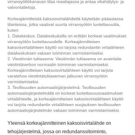
virransyöttökanavan tilaa reaaliajassa ja antaa vikahälytys- ja
valvontatietoja.
Korkeajännitteistä kaksoisvirtalähdettä käytetään pääasiassa
tilanteissa, jotka vaativat suurta virransyötön luotettavuutta,
kuten:
1. Datakeskus: Datakeskuksilla on erittäin korkeat vaatimukset
virransyötön luotettavuudelle. Korkeajännitteisen
kaksoisvirtalähteen käyttö voi tarjota redundantin virtalähteen
datakeskuksen vakaan toiminnan varmistamiseksi.
2. Viestinnän tukiasema: Viestinnän tukiasema on avainlaite
viestintäverkon normaalin toiminnan varmistamiseksi.
Korkeajännitteisen kaksoisvirtalähteen käyttö voi tarjota
varatehoa viestintätukiaseman jatkuvan virransyötön
varmistamiseksi.
3. Teollisuuden automaatiojärjestelmä: Teollisuuden
automaatiojärjestelmällä on korkeat luotettavuusvaatimukset
virtalähteelle, ja korkeajännitteisen kaksoisvirtalähteen käyttö
voi tarjota redundantin virtalähteen suojauksen teollisuuden
automaatiojärjestelmän vakaan toiminnan varmistamiseksi.
Yleensä korkeajännitteinen kaksoisvirtalähde on
tehojärjestelmä, jossa on redundanssitoiminto,