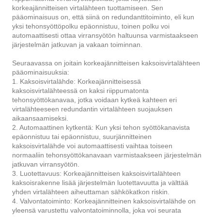
korkeajännitteisen virtalähteen tuottamiseen. Sen
pääominaisuus on, että siinä on redundanttitoiminto, eli kun
yksi tehonsyöttöpolku epäonnistuu, toinen polku voi
automaattisesti ottaa virransyötön haltuunsa varmistaakseen
järjestelmän jatkuvan ja vakaan toiminnan.
Seuraavassa on joitain korkeajännitteisen kaksoisvirtalähteen
pääominaisuuksia:
1. Kaksoisvirtalähde: Korkeajännitteisessä
kaksoisvirtalähteessä on kaksi riippumatonta
tehonsyöttökanavaa, jotka voidaan kytkeä kahteen eri
virtalähteeseen redundantin virtalähteen suojauksen
aikaansaamiseksi.
2. Automaattinen kytkentä: Kun yksi tehon syöttökanavista
epäonnistuu tai epäonnistuu, suurjännitteinen
kaksoisvirtalähde voi automaattisesti vaihtaa toiseen
normaaliin tehonsyöttökanavaan varmistaakseen järjestelmän
jatkuvan virransyötön.
3. Luotettavuus: Korkeajännitteisen kaksoisvirtalähteen
kaksoisrakenne lisää järjestelmän luotettavuutta ja välttää
yhden virtalähteen aiheuttaman sähkökatkon riskin.
4. Valvontatoiminto: Korkeajännitteinen kaksoisvirtalähde on
yleensä varustettu valvontatoiminnolla, joka voi seurata