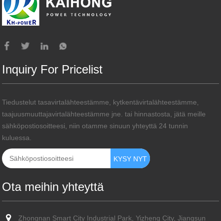
Inquiry For Pricelist
Tiedustelut tasavirtalähteestämme, kytkentävirtalähteestämme,
taajuusmuuttajavirtalähteestämme jne. tai hinnastosta, jätä meille
sähköpostiosoitteesi, niin otamme sinuun yhteyttä 24 tunnin
kuluessa.
Ota meihin yhteyttä
Zhongnan Smart City Industrial Park, Yizheng City, Jiangsun