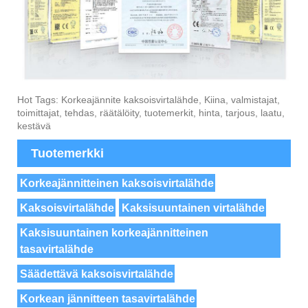
Hot Tags: Korkeajännite kaksoisvirtalähde, Kiina, valmistajat,
toimittajat, tehdas, räätälöity, tuotemerkit, hinta, tarjous, laatu,
kestävä
Tuotemerkki
Korkeajännitteinen kaksoisvirtalähde
Kaksoisvirtalähde
Kaksisuuntainen virtalähde
Kaksisuuntainen korkeajännitteinen
tasavirtalähde
Säädettävä kaksoisvirtalähde
Korkean jännitteen tasavirtalähde