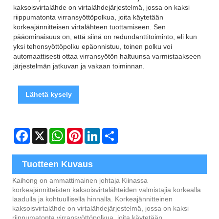
kaksoisvirtalähde on virtalähdejärjestelmä, jossa on kaksi
riippumatonta virransyöttöpolkua, joita käytetään
korkeajännitteisen virtalähteen tuottamiseen. Sen
pääominaisuus on, että siinä on redundanttitoiminto, eli kun
yksi tehonsyöttöpolku epäonnistuu, toinen polku voi
automaattisesti ottaa virransyötön haltuunsa varmistaakseen
järjestelmän jatkuvan ja vakaan toiminnan.
Lähetä kysely
Facebook
X
WhatsApp
Pinterest
LinkedIn
Share
Tuotteen Kuvaus
Kaihong on ammattimainen johtaja Kiinassa
korkeajännitteisten kaksoisvirtalähteiden valmistajia korkealla
laadulla ja kohtuullisella hinnalla. Korkeajännitteinen
kaksoisvirtalähde on virtalähdejärjestelmä, jossa on kaksi
riippumatonta virransyöttöpolkua, joita käytetään