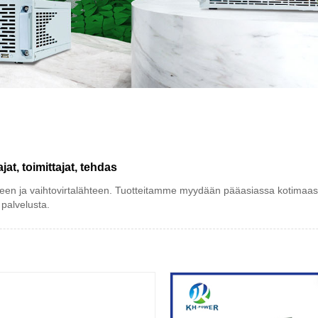
t, toimittajat, tehdas
hteen ja vaihtovirtalähteen. Tuotteitamme myydään pääasiassa kotimaass
 palvelusta.