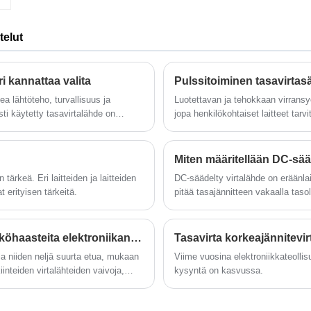
Kondensaattoritestivirtalähde on DC-
virtalähde, joka on erityisesti suunniteltu
kondensaattoritestaukseen. Se voi tarjota
telut
vakaan ja säädettävän tasajännitteen, jota
voidaan käyttää kondensaattoreiden
kantokyvyn, kapasiteettiarvon ja muiden
parametrien testaamiseen.
i kannattaa valita
kea lähtöteho, turvallisuus ja
Luotettavan ja tehokkaan virransy
ti käytetty tasavirtalähde on
jopa henkilökohtaiset laitteet ta
talähde ja niin edelleen.
kehittyneempien tehonsyöttöteknii
säädelty virtalähde (PDPS).
Miten määritellään DC-sä
ärkeä. Eri laitteiden ja laitteiden
DC-säädelty virtalähde on eräänlai
 erityisen tärkeitä.
pitää tasajännitteen vakaalla tasoll
elektronisten laitteiden huollossa
Kuinka säädettävät virtalähteet ratkaisevat sähköhaasteita elektroniikan t&k:ssä, testauksessa ja tuotannossa?
ja niiden neljä suurta etua, mukaan
Viime vuosina elektroniikkateollis
iinteiden virtalähteiden vaivoja,
kysyntä on kasvussa.
llisuuden T&K- ja tuotannon