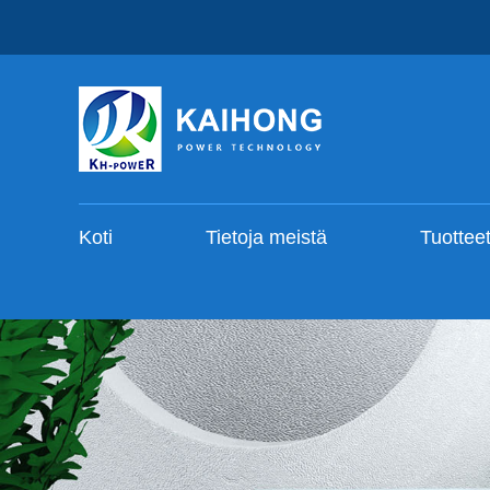
Koti
Tietoja meistä
Tuottee