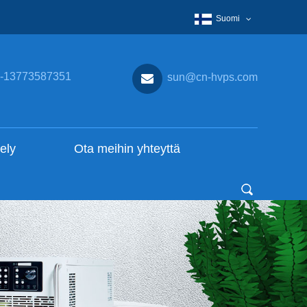
Suomi
-13773587351
sun@cn-hvps.com
ely
Ota meihin yhteyttä