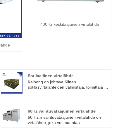
400Hz keskitaajuinen virtalähde
alähde
Sotilaallinen virtalähde
Kaihong on johtava Kiinan
sotilasvirtalähteiden valmistaja, toimittaja ja
viejä. Joista sotilaallinen virtalähde on
pääasiassa mukautuvampi, parempi
piilottaminen ja niin edelleen.
60Hz vaihtuvataajuinen virtalähde
60 Hz:n vaihtuvataajuinen virtalähde on
virtalähde, joka voi muuntaa
tulovirtalähteen taajuuden 60 Hz:ksi.