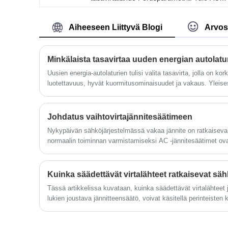
380V±10%, taajuus 45Hz-65Hz, lähtö
1000V 60A, kokonaisteho 60KW; RS485-
ohjelmaohjaus, jännite ja virta
Aiheeseen Liittyvä Blogi
Arvos
säädettävissä.
Minkälaista tasavirtaa uuden energian autolatur
Uusien energia-autolaturien tulisi valita tasavirta, jolla on kor
luotettavuus, hyvät kuormitusominaisuudet ja vakaus. Yleises
matriisivirtalähde, muuntajan virtalähde, DC-DC-muuntimen vir
Johdatus vaihtovirtajännitesäätimeen
Nykypäivän sähköjärjestelmässä vakaa jännite on ratkaisevan t
normaalin toiminnan varmistamiseksi AC -jännitesäätimet ovat
Tässä artikkelissa kuvataan, kuinka säädettävät virtalähteet 
lukien joustava jännitteensäätö, voivat käsitellä perinteisten k
mukautua useisiin skenaarioihin ja parantaa elektroniikkateo
tehokkuutta.