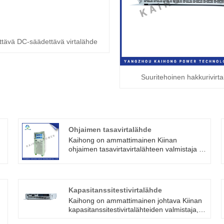
tävä DC-säädettävä virtalähde
Suuritehoinen hakkurivirt
Ohjaimen tasavirtalähde
Kaihong on ammattimainen Kiinan
ohjaimen tasavirtavirtalähteen valmistaja ja
toimittaja. Ohjaimen tasavirtalähde, pieni
koko, kevyt, suuri teho, korkea tarkkuus.
Voi mukautua resistiivisiin, induktiivisiin,
kapasitiivisiin ja muihin kuormiin.
Kapasitanssitestivirtalähde
Kaihong on ammattimainen johtava Kiinan
kapasitanssitestivirtalähteiden valmistaja,
jolla on korkea laatu ja kohtuullinen hinta.