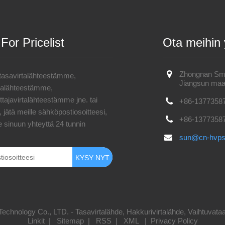
 For Pricelist
Ota meihin 
Zhongnan Smar
 tasavirtalähteestämme,
Jiangsun maa
rtalähteestämme,
tajavirtalähteestämme jne. tai
+86-1377358
 jätä meille sähköpostiosoitteesi,
+86-1377358
 sinuun yhteyttä 24 tunnin
sun@cn-hvp
nology Co., LTD. - Tasavirtalähde, Hakkurivirtalähde, Vaihtuvataaju
Linkit
|
Sitemap
|
RSS
|
XML
|
Privacy Policy