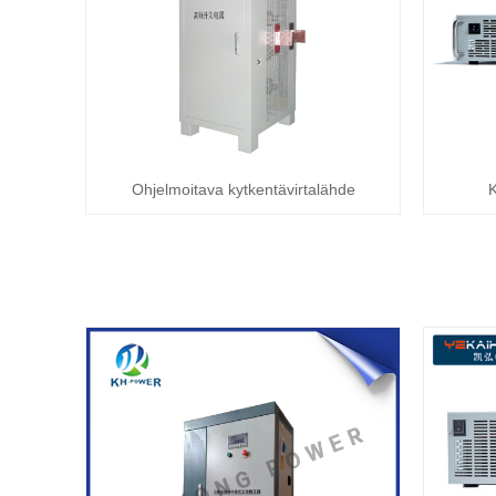
Ohjelmoitava kytkentävirtalähde
K