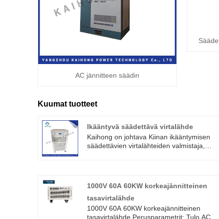
Säädet
AC jännitteen säädin
Kuumat tuotteet
Ikääntyvä säädettävä virtalähde
Kaihong on johtava Kiinan ikääntymisen
säädettävien virtalähteiden valmistaja,
toimittaja ja viejä.
Kondensaattorien vanheneminen
korkeassa ja matalassa lämpötilassa
Vastukset, termistorit, releet, moottorit ja
1000V 60A 60KW korkeajännitteinen
muut testauskokemukset
tasavirtalähde
Invertteri ikääntyvä virtalähde
1000V 60A 60KW korkeajännitteinen
tasavirtalähde Perusparametrit: Tulo AC