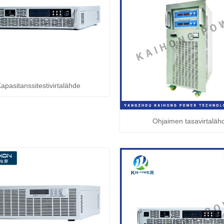
apasitanssitestivirtalähde
Ohjaimen tasavirtaläh