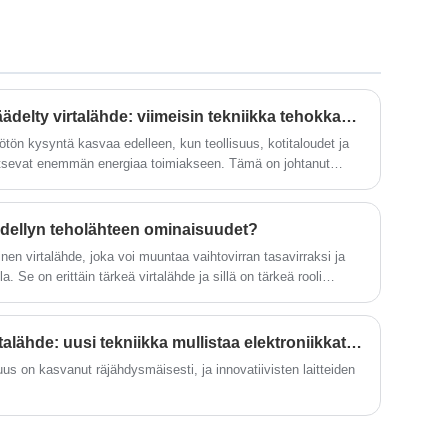
Yleensä 60 Hz:n vaihtuvataajuisella
virtalähteellä on laaja valikoima tulotehon
taajuuksia ja se voi hyväksyä eri
taajuuksien tulotehon, kuten 50 Hz tai 60
Hz.
Pulssitoiminen tasavirtasäädelty virtalähde: viimeisin tekniikka tehokkaassa ja luotettavassa virtalähteessä
ötön kysyntä kasvaa edelleen, kun teollisuus, kotitaloudet ja
rvitsevat enemmän energiaa toimiakseen. Tämä on johtanut
koiden kehittämiseen, joista yksi on pulssitoiminen DC-
ädellyn teholähteen ominaisuudet?
nen virtalähde, joka voi muuntaa vaihtovirran tasavirraksi ja
a. Se on erittäin tärkeä virtalähde ja sillä on tärkeä rooli
 ja tutkimuksessa.
Tasavirta korkeajännitevirtalähde: uusi tekniikka mullistaa elektroniikkateollisuuden
uus on kasvanut räjähdysmäisesti, ja innovatiivisten laitteiden