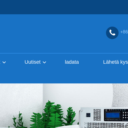
+86
t
Uutiset
ladata
Lähetä kys