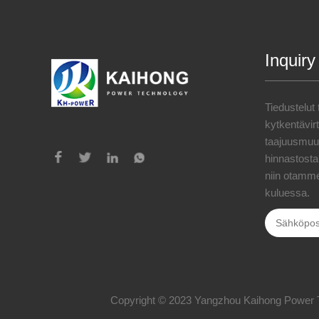
Inquiry
Tiedustelut
kytkentävi
taajuusmuut
hinnastosta,
niin otamme
kuluessa.
Copyright © 2023 Yangzhou Kaihong Power Tech