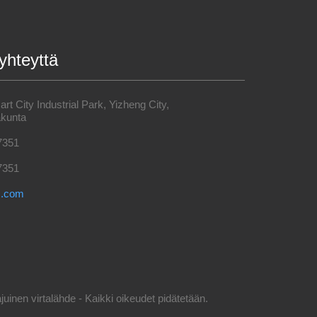
yhteyttä
t City Industrial Park, Yizheng City,
kunta
7351
7351
s.com
inen virtalähde - Kaikki oikeudet pidätetään.