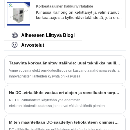
tasavirtalähde on ohjelmoitava DC-virtalähde,
joka yhdistää tasavirtalähteen ja
Korkeataajuinen hakkurivirtalähde
takaisinkytkentäkuorman.
Kiinassa Kaihong on kehittänyt ja valmistanut
korkeataajuista kytkentävirtalähdettä, jota on
käytetty laajalti elektrolyysissä,
elektroforeesissa, sulatuksessa,
lämmityksessä, muodostuksessa,
Aiheeseen Liittyvä Blogi
korroosiossa, jäteveden käsittelyssä ja muilla
aloilla.
Arvostelut
Tasavirta korkeajännitevirtalähde: uusi tekniikka mullistaa elektroniikkateollisuuden
Viime vuosina elektroniikkateollisuus on kasvanut räjähdysmäisesti, ja
innovatiivisten laitteiden kysyntä on kasvussa.
Nc DC -virtalähde vastaa eri alojen ja sovellusten tarpeita
NC DC -virtalähteitä käytetään yhä enemmän
elektroniikkateollisuudessa ja ne ovat välttämättömiä pienten
moottoreiden ja muiden sähkölaitteiden ohjauksessa. Uusin NC DC -
virtalähde ei ole vain luotettavampi ja energiatehokkaampi, vaan
Miten määritellään DC-säädellyn teholähteen ominaisuudet?
tarjoaa myös käyttäjäystävällisempiä ominaisuuksia.
DC-säädelty virtalähde on eräänlainen virtalähde, joka voi muuntaa