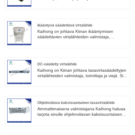
hieno ja kirkas. Kun virta katkaistaan,
virtalähde on pääasiassa mukautuvampi,
katodialueen lähellä olevat purkausionit
parempi piilottaminen ja niin edelleen.
palaavat alkuperäiseen pitoisuuteen ja
konsentraatiopolarisaatio eliminoituu.
Ikääntyvä säädettävä virtalähde
Kaihong on johtava Kiinan ikääntymisen
säädettävien virtalähteiden valmistaja,
toimittaja ja viejä.
Kondensaattorien vanheneminen korkeassa ja
matalassa lämpötilassa
Vastukset, termistorit, releet, moottorit ja muut
testauskokemukset
DC-säädelty virtalähde
Invertteri ikääntyvä virtalähde
Kaihong on Kiinan johtava tasavirtasäädeltyjen
virtalähteiden valmistaja, toimittaja ja viejä. Sillä
on seuraavat ominaisuudet: Suuri vakaus:
Tasajännitesäädelty virtalähde ohjaa
lähtöjännitettä takaisinkytkentäsäädön avulla
pitääkseen sen asetetulla arvoalueella, joten
sillä on korkea vakaus.
Ohjelmoitava kaksisuuntainen tasavirtalähde
Ammattimaisena valmistajana Kaihong haluaa
tarjota sinulle ohjelmoitavan kaksisuuntaisen
tasavirtalähteen. Ja tarjoamme sinulle parhaan
myynnin jälkeisen palvelun ja oikea-aikaisen
toimituksen. Ohjelmoitava kaksisuuntainen