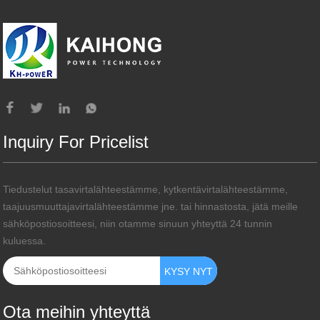
Inquiry For Pricelist
Tiedustelut tasavirtalähteestämme, kytkentävirtalähteestämme,
taajuusmuuttajavirtalähteestämme jne. tai hinnastosta, jätä meille
sähköpostiosoitteesi, niin otamme sinuun yhteyttä 24 tunnin
kuluessa.
Ota meihin yhteyttä