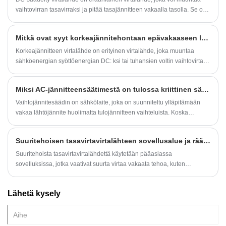
vaihtovirran tasavirraksi ja pitää tasajännitteen vakaalla tasolla. Se on
erittäin tärkeä virtalähde ja sillä on tärkeä rooli elektronisten laitteiden
huollossa ja tutkimuksessa.
Mitkä ovat syyt korkeajännitehontaan epävakaaseen lähtöjännitteeseen?
Korkeajännitteen virtalähde on erityinen virtalähde, joka muuntaa
sähköenergian syöttöenergian DC: ksi tai tuhansien voltin vaihtovirta
kymmeniksi tuhansille volteiksi.
Miksi AC-jännitteensäätimestä on tulossa kriittinen sähköturvallisuusratkaisu tänään?
Vaihtojännitesäädin on sähkölaite, joka on suunniteltu ylläpitämään
vakaa lähtöjännite huolimatta tulojännitteen vaihteluista. Koska
globaalit teollisuus luottavat yhä enemmän herkkiin elektronisiin
järjestelmiin – automaatiolaitteisiin, lääkinnällisiin laitteisiin,
Suuritehoisen tasavirtavirtalähteen sovellusalue ja räätälöintivaatimukset
viestintäverkkoihin ja tarkkuusvalmistukseen – vakaan, häiriöttömän
virran kysynnästä tulee kiireellinen.
Suuritehoista tasavirtavirtalähdettä käytetään pääasiassa
sovelluksissa, jotka vaativat suurta virtaa vakaata tehoa, kuten
puolijohdemateriaalin kasvu, elektronisuihkuhitsaus, hitsaus,
elektrolyysi, autoklavointi jne. Samaan aikaan sitä käytetään laajalti
Lähetä kysely
myös teollisilla tuotantolinjoilla , kuten aurinkopaneelien, LED-
valonlähteiden ja muiden tarkkaa ohjausta vaativien tuotantolinjojen
valmistus.