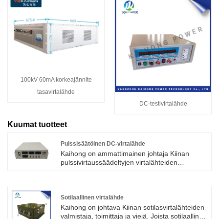
100kV 60mA korkeajännite
tasavirtalähde
DC-testivirtalähde
Kuumat tuotteet
Pulssisäätöinen DC-virtalähde
Kaihong on ammattimainen johtaja Kiinan
pulssivirtaussäädeltyjen virtalähteiden
valmistajista korkealla laadulla ja kohtuullisella
hinnalla. Pulssimainen tasajännitesäädelty
virtalähde. Pulssipäällystysprosessissa, kun
virta kytketään päälle, sähkökemiallinen
Sotilaallinen virtalähde
polarisaatio kasvaa, katodialueen lähellä olevat
Kaihong on johtava Kiinan sotilasvirtalähteiden
metalli-ionit kerrostuvat täysin ja pinnoite on
valmistaja, toimittaja ja viejä. Joista sotilaallinen