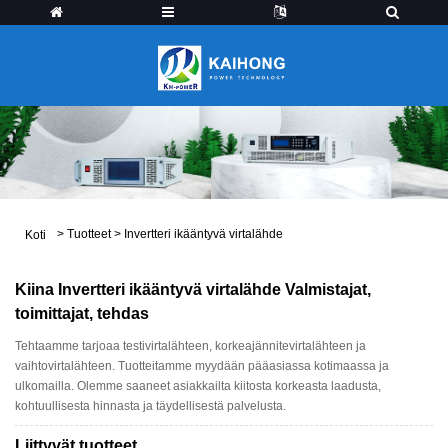
>
Tuotteet
>
Invertteri ikääntyvä virtalähde
Koti
Kiina Invertteri ikääntyvä virtalähde Valmistajat,
toimittajat, tehdas
Tehtaamme tarjoaa testivirtalähteen, korkeajännitevirtalähteen ja
vaihtovirtalähteen. Tuotteitamme myydään pääasiassa kotimaassa ja
ulkomailla. Olemme saaneet asiakkailta kiitosta korkeasta laadusta,
kohtuullisesta hinnasta ja täydellisestä palvelusta.
Liittyvät tuotteet