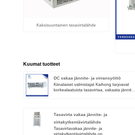
Kaksisuuntainen tasavirtalähde
Kuumat tuotteet
DC vakaa jännite- ja virransyöttö
Kiinalaiset valmistajat Kaihong tarjoavat
korkealaatuista tasavirtaa, vakaata jännite
ja virtalähdettä. Tällä tuotesarjalla on
yksinkertainen käyttö, pieni tilavuus, korke
hyötysuhde, korkea tarkkuus, korkea
vakaus ja muu suorituskyky. Se on paras
Tasavirta vakaa jännite- ja
valinta tutkimusyksiköihin,
virtakytkentävirtalähde
laboratoriotesteihin ja tuotantolinjan
testivirtalähteisiin.
Tasavirtavakaa jännite- ja
virtakytkentävirtalähde on