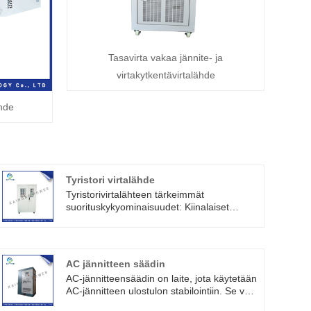
Tasavirta vakaa jännite- ja
virtakytkentävirtalähde
ähde
Tyristori virtalähde
Tyristorivirtalähteen tärkeimmät
suorituskykyominaisuudet: Kiinalaiset
valmistajat Kaihong tarjoavat
korkealaatuista tyristorivirtalähdettä. Tämä
sarjan virtalähde on kolmivaiheinen tulo,
suurin lähtöteho voi olla 1000KW, siinä on
AC jännitteen säädin
täydellinen suojalinja, tarkkuus ja vakaus
AC-jännitteensäädin on laite, jota käytetään
on melko hyvä.
AC-jännitteen ulostulon stabilointiin. Se voi
tuottaa vakaan lähtöjännitteen säätämällä