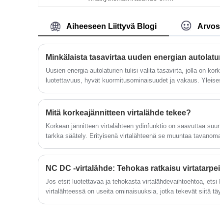
virranmuunnoslaite, joka voi muuntaa
vaihtovirtalähteen vakaaksi
tasavirtalähteeksi elektroniikkalaitteille.
Aiheeseen Liittyvä Blogi
Arvos
Virtalähteelle on ominaista korkea
hyötysuhde, hyvä vakaus, pieni koko, kevy
paino, korkea luotettavuus, laaja säätöalue
Minkälaista tasavirtaa uuden energian autolatur
Uusien energia-autolaturien tulisi valita tasavirta, jolla on kor
luotettavuus, hyvät kuormitusominaisuudet ja vakaus. Yleises
matriisivirtalähde, muuntajan virtalähde, DC-DC-muuntimen vir
Mitä korkeajännitteen virtalähde tekee?
Korkean jännitteen virtalähteen ydinfunktio on saavuttaa su
tarkka säätely. Erityisenä virtalähteenä se muuntaa tavanomai
tasavirtaan tai pulssilähtöksi tehosteen topologian kautta.
NC DC -virtalähde: Tehokas ratkaisu virtatarpei
Jos etsit luotettavaa ja tehokasta virtalähdevaihtoehtoa, ets
virtalähteessä on useita ominaisuuksia, jotka tekevät siitä tä
sovelluksiin.