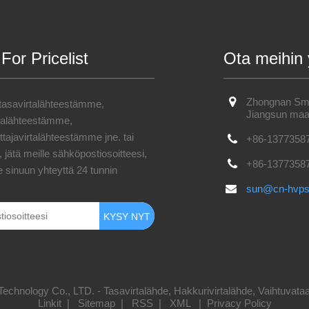
 For Pricelist
Ota meihin 
Zhongnan Smar
 tasavirtalähteestämme,
Jiangsun maa
rtalähteestämme,
tajavirtalähteestämme jne. tai
+86-1377358
 jätä meille sähköpostiosoitteesi,
+86-1377358
 sinuun yhteyttä 24 tunnin
sun@cn-hvp
nology Co., LTD. - Tasavirtalähde, Hakkurivirtalähde, Vaihtuvataaju
Linkit
|
Sitemap
|
RSS
|
XML
|
Privacy Policy