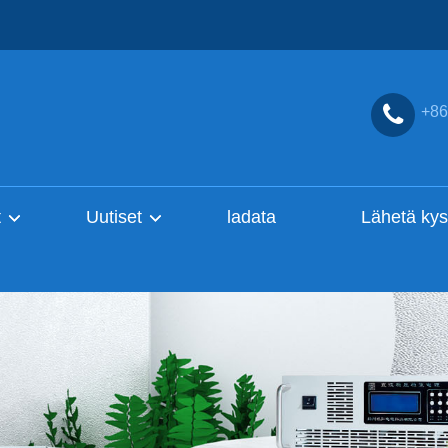
+86
t
Uutiset
ladata
Lähetä kys