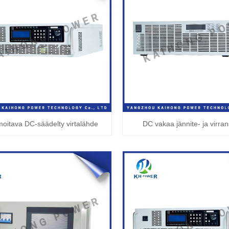
moitava DC-säädelty virtalähde
DC vakaa jännite- ja virran