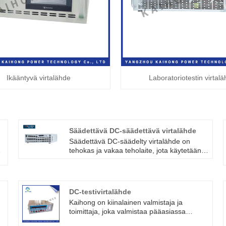
Ikääntyvä virtalähde
Laboratoriotestin virtal
Säädettävä DC-säädettävä virtalähde
Säädettävä DC-säädelty virtalähde on
-
tehokas ja vakaa teholaite, jota käytetään
tuottamaan vakaata tasavirtaa erilaisille
a
elektronisille laitteille ja piireille. Tuote voi
säätää lähtöjännitettä ja virtaa vastaamaan
eri laitteiden vaatimuksia. Tässä
DC-testivirtalähde
artikkelissa esitellään säädettävän
Kaihong on kiinalainen valmistaja ja
tasavirtasäädellyn teholähteen
toimittaja, joka valmistaa pääasiassa
ominaisuudet ja edut sekä sen käyttö
tasavirtatestivirtalähdettä monen vuoden
erilaisissa sovellusskenaarioissa.