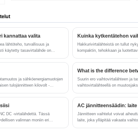
kokemuksella. Tasavirtatestivirtalähde on
testivirtalähde, joka on kehitetty
moottoriohjainten, käyttömoottorien ja
telut
ajoneuvojen testaukseen uuden energian
autoteollisuudessa.
t
.
i kannattaa valita
kea lähtöteho, turvallisuus ja
Hakkurivirtalähteistä on tullut nyk
ti käytetty tasavirtalähde on
kompaktin, tehokkaan ja luotett
talähde ja niin edelleen.
perinteiset lineaariset teholähteet
kytkentätekniikkaa lähtöjännitteen
energiatehokkuudessa, lämmönhal
What is the difference b
untamuutos ja sähköenergiamuotojen
Suurin ero vaihtovirtalähteen ja ta
sen tulojännitteen kilovolt -
vaihtovirtalähteellä on muutosjaks
Virran lämmitysvaikutuksesta riipp
siisi
AC jännitteensäädin: laite
i NC DC -virtalähdettä. Tässä
Jännitteen vaihtelut voivat aiheutt
ydellisen valinnan moniin eri
laite, joka ylläpitää vakaata vaih
sähkösovelluksissa, mukaan lukie