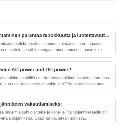
tulojännitteen kokoa ja taajuutta.
Vaihtojännitesäädintä käytetään yleensä
vakaan jännitevirtalähteen tarpeessa, kuten
laboratorioissa, tehtaissa,
tietokonehuoneissa ja muissa paikoissa.
Niistä yleisin on perinteinen
sähköjärjestelmän jännitteensäädin ja
Kuinka kytkentätehon vaihtaminen parantaa tehokkuutta ja luotettavuutta nykyaikaisessa elektroniikassa?
nykyaikaisessa tieteessä ja tekniikassa
yaikaisten elektronisten laitteiden kulmakivi, ja ne tarjoavat
suosittu älymuuntaja.
avan menetelmän sähköenergian muuntamiseen. Toisin kuin
, hakkuriteholähteet käyttävät korkeataajuista
 ja virran säätelyyn, mikä tarjoaa merkittäviä etuja
linnassa ja koon pienentämisessä.
etween AC power and DC power?
savirtalähteen välillä on, että tasavirtalähde on vakio, kun taas
o, kun taas tasajännite on vakio ja AC:lla on tehollinen arvo.
uen volttimittari näyttää tai mittaa yleensä rms-arvon.
 jännitteen vakauttamiseksi
aa ongelmia sähkölaitteille ja koneille. Vaihtojännitesäädin on
tovirtalähtöjännitettä. Säädintä käytetään monissa
n kodeissa, teollisuudessa ja jopa avaruustehtävissä.