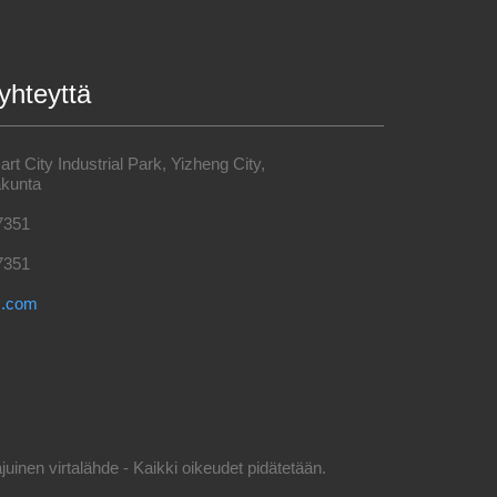
yhteyttä
t City Industrial Park, Yizheng City,
kunta
7351
7351
s.com
inen virtalähde - Kaikki oikeudet pidätetään.