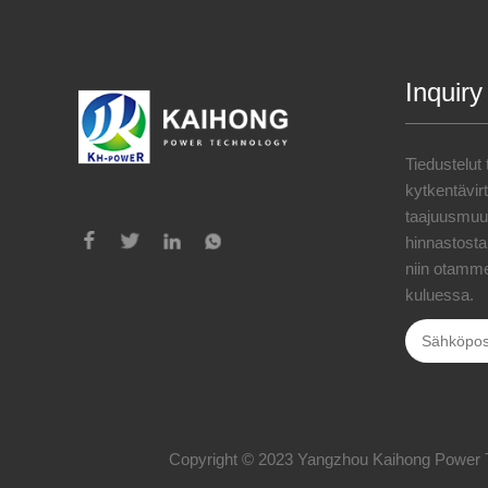
Inquiry
Tiedustelut
kytkentävi
taajuusmuut
hinnastosta,
niin otamme
kuluessa.
Copyright © 2023 Yangzhou Kaihong Power Tech