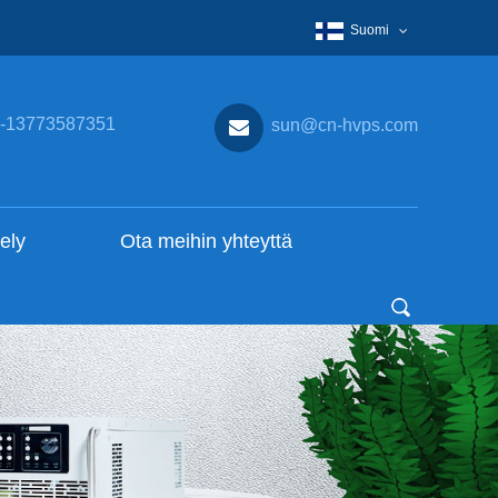
Suomi
-13773587351
sun@cn-hvps.com
ely
Ota meihin yhteyttä