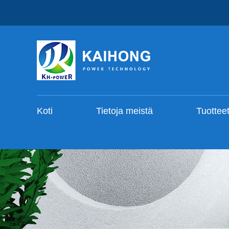
Koti
Tietoja meistä
Tuottee