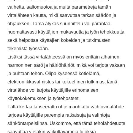
vaihetta, aaltomuotoa ja muita parametreja tämän
virtalähteen kautta, mikä saavuttaa tarkan säädön ja
ohjauksen. Tämä älykäs suunnittelu voi parantaa
huomattavasti käyttäjien mukavuutta ja työn tehokkuutta
sekä helpottaa käyttäjien kokeiden ja tutkimusten
tekemistä työssään.
Lisäksi tässä virtalähteessä on myös erittäin alhainen
harmoninen särö ja häiriöhäiriöt, mikä voi tarjota vakaan
ja puhtaan tehon. Olipa kyseessä kotielämä,
elektroniikkavalmistus tai kokeellinen tutkimus, tämä
virtalähde voi tarjota käyttäjille erinomaisen
käyttökokemuksen ja työtehosteet.
Tällä kertaa lanseerattu ohjelmaohjattu vaihtovirtalähde
tarjoaa käyttäjille parempia ratkaisuja ja valintoja
sähköntarpeisiinsa. Uskomme, että tämä teholähdetuote
saavuttaa vieläkin vaikuttavampia tuloksia