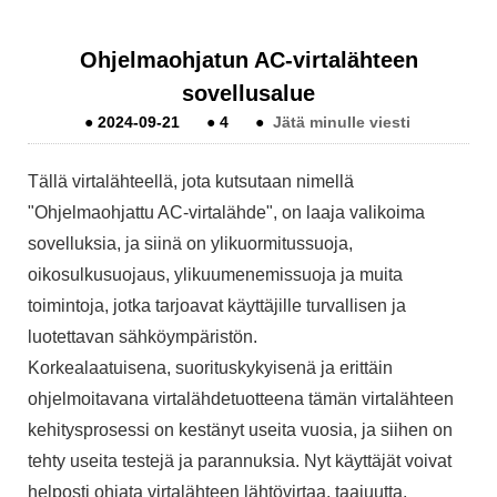
Ohjelmaohjatun AC-virtalähteen
sovellusalue
●
2024-09-21
●
4
●
Jätä minulle viesti
Tällä virtalähteellä, jota kutsutaan nimellä
"Ohjelmaohjattu AC-virtalähde", on laaja valikoima
sovelluksia, ja siinä on ylikuormitussuoja,
oikosulkusuojaus, ylikuumenemissuoja ja muita
toimintoja, jotka tarjoavat käyttäjille turvallisen ja
luotettavan sähköympäristön.
Korkealaatuisena, suorituskykyisenä ja erittäin
ohjelmoitavana virtalähdetuotteena tämän virtalähteen
kehitysprosessi on kestänyt useita vuosia, ja siihen on
tehty useita testejä ja parannuksia. Nyt käyttäjät voivat
helposti ohjata virtalähteen lähtövirtaa, taajuutta,