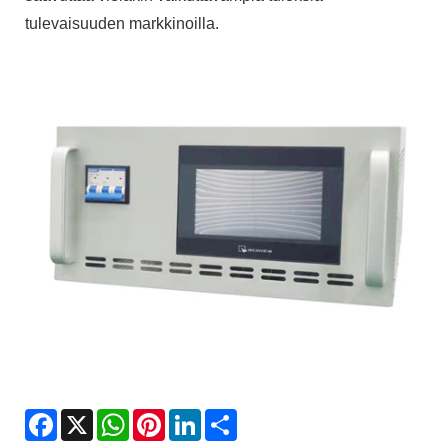
tulevaisuuden markkinoilla.
Facebook
X
WhatsApp
Pinterest
LinkedIn
Share