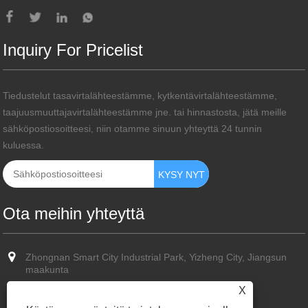
Inquiry For Pricelist
Tiedustelut tasavirtalähteestämme, kytkentävirtalähteestämme,
taajuusmuuttajavirtalähteestämme jne. tai hinnastosta, jätä meille
sähköpostiosoitteesi, niin otamme sinuun yhteyttä 24 tunnin
kuluessa.
Ota meihin yhteyttä
Zhongnan Smart City Industrial Park, Yizheng City, Jiangsun
maakunta
X
+86-13773587351