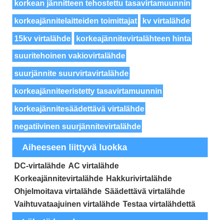
korkean jännitteen tehostettu tasavirtamuunnin
korkeajännitelaitteiden toimittajat
kv virtalähde
15kv virtalähde
korkeajännitevirtalähteen hinta
suuritehoinen vakiovirtalähde
suurjännite suurvirtavirtalähde
korkeajänniteeristetty tasavirtamuunnin
korkeajännitesäädettävä virtalähde
negatiivinen suurjännitevirtalähde
Aiheeseen liittyvä luokka
DC-virtalähde
AC virtalähde
Korkeajännitevirtalähde
Hakkurivirtalähde
Ohjelmoitava virtalähde
Säädettävä virtalähde
Vaihtuvataajuinen virtalähde
Testaa virtalähdettä