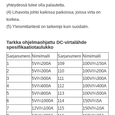
yhteydessä tulee olla palautetta.
(4) Lihavoita johto kaikissa paikoissa, joissa virta on
korkea.
(5) Yleismittaritesti on tarkempi kuin suodatin.
Tarkka ohjelmaohjattu DC-virtalähde
spesifikaatiotaulukko
Sarjanumero
Nimi/malli
Sarjanumero
Nimi/malli
1
5Vï¼200A
109
100Vï¼150A
2
5Vï¼300A
110
100Vï¼200A
3
5Vï¼500A
111
100Vï¼300A
4
5Vï¼600A
112
100Vï¼400A
5
5Vï¼800A
113
100Vï¼500A
6
5Vï¼1000A
114
150Vï¼5A
7
12Vï¼100A
115
150Vï¼10A