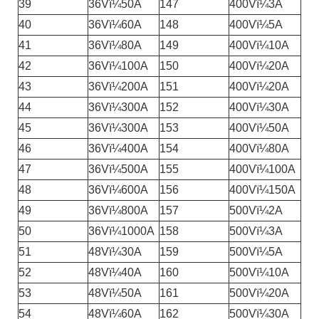
39
36Vï¼50A
147
400Vï¼3A
40
36Vï¼60A
148
400Vï¼5A
41
36Vï¼80A
149
400Vï¼10A
42
36Vï¼100A
150
400Vï¼20A
43
36Vï¼200A
151
400Vï¼20A
44
36Vï¼300A
152
400Vï¼30A
45
36Vï¼300A
153
400Vï¼50A
46
36Vï¼400A
154
400Vï¼80A
47
36Vï¼500A
155
400Vï¼100A
48
36Vï¼600A
156
400Vï¼150A
49
36Vï¼800A
157
500Vï¼2A
50
36Vï¼1000A
158
500Vï¼3A
51
48Vï¼30A
159
500Vï¼5A
52
48Vï¼40A
160
500Vï¼10A
53
48Vï¼50A
161
500Vï¼20A
54
48Vï¼60A
162
500Vï¼30A