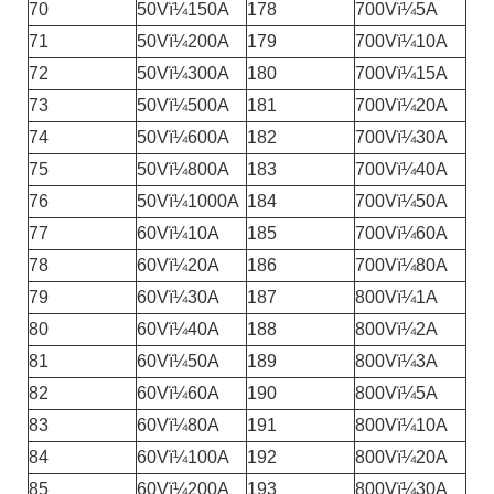
70
50Vï¼150A
178
700Vï¼5A
71
50Vï¼200A
179
700Vï¼10A
72
50Vï¼300A
180
700Vï¼15A
73
50Vï¼500A
181
700Vï¼20A
74
50Vï¼600A
182
700Vï¼30A
75
50Vï¼800A
183
700Vï¼40A
76
50Vï¼1000A
184
700Vï¼50A
77
60Vï¼10A
185
700Vï¼60A
78
60Vï¼20A
186
700Vï¼80A
79
60Vï¼30A
187
800Vï¼1A
80
60Vï¼40A
188
800Vï¼2A
81
60Vï¼50A
189
800Vï¼3A
82
60Vï¼60A
190
800Vï¼5A
83
60Vï¼80A
191
800Vï¼10A
84
60Vï¼100A
192
800Vï¼20A
85
60Vï¼200A
193
800Vï¼30A