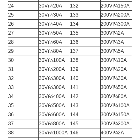
24
30Vï¼20A
132
200Vï¼150A
25
30Vï¼30A
133
200Vï¼200A
26
30Vï¼40A
134
200Vï¼300A
27
30Vï¼50A
135
300Vï¼2A
28
30Vï¼60A
136
300Vï¼3A
29
30Vï¼80A
137
300Vï¼5A
30
30Vï¼100A
138
300Vï¼10A
31
30Vï¼200A
139
300Vï¼20A
32
30Vï¼300A
140
300Vï¼30A
33
30Vï¼300A
141
300Vï¼50A
34
30Vï¼400A
142
300Vï¼80A
35
30Vï¼500A
143
300Vï¼100A
36
30Vï¼600A
144
300Vï¼150A
37
30Vï¼800A
145
300Vï¼200A
38
30Vï¼1000A
146
400Vï¼2A