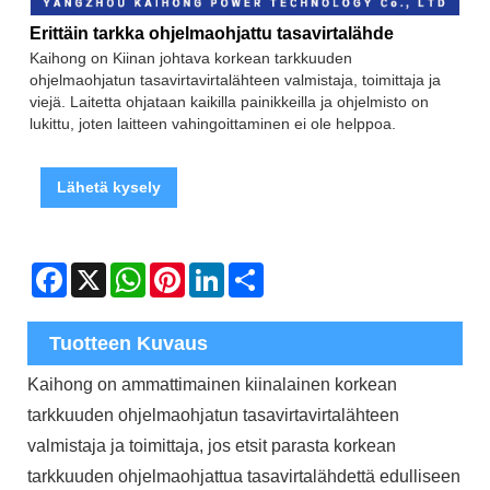
Erittäin tarkka ohjelmaohjattu tasavirtalähde
Kaihong on Kiinan johtava korkean tarkkuuden
ohjelmaohjatun tasavirtavirtalähteen valmistaja, toimittaja ja
viejä. Laitetta ohjataan kaikilla painikkeilla ja ohjelmisto on
lukittu, joten laitteen vahingoittaminen ei ole helppoa.
Lähetä kysely
Facebook
X
WhatsApp
Pinterest
LinkedIn
Share
Tuotteen Kuvaus
Kaihong on ammattimainen kiinalainen korkean
tarkkuuden ohjelmaohjatun tasavirtavirtalähteen
valmistaja ja toimittaja, jos etsit parasta korkean
tarkkuuden ohjelmaohjattua tasavirtalähdettä edulliseen