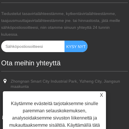
Tiedustelut tasavirtalähteestämme, kytkentävirtalähteestämme,
taajuusmuuttajavirtalähteestämme jne. tai hinnastosta, jätä meille
sähköpostiosoitteesi, niin otamme sinuun yhteyttä 24 tunnin
kuluessa.
Ota meihin yhteyttä
Zhongnan Smart City Industrial Park, Yizheng City, Jiangsun
maakunta
X
+86-13773587351
Käytämme evästeitä tarjotaksemme sinulle
+86-13773587351
paremman selauskokemuksen,
sun@cn-hvps.com
analysoidaksemme sivuston liikennettä ja
mukauttaaksemme sisältöä. Käyttämällä tätä