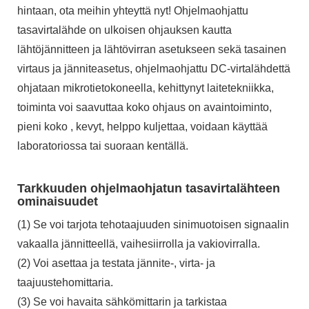
hintaan, ota meihin yhteyttä nyt! Ohjelmaohjattu
tasavirtalähde on ulkoisen ohjauksen kautta
lähtöjännitteen ja lähtövirran asetukseen sekä tasainen
virtaus ja jänniteasetus, ohjelmaohjattu DC-virtalähdettä
ohjataan mikrotietokoneella, kehittynyt laitetekniikka,
toiminta voi saavuttaa koko ohjaus on avaintoiminto,
pieni koko , kevyt, helppo kuljettaa, voidaan käyttää
laboratoriossa tai suoraan kentällä.
Tarkkuuden ohjelmaohjatun tasavirtalähteen
ominaisuudet
(1) Se voi tarjota tehotaajuuden sinimuotoisen signaalin
vakaalla jännitteellä, vaihesiirrolla ja vakiovirralla.
(2) Voi asettaa ja testata jännite-, virta- ja
taajuustehomittaria.
(3) Se voi havaita sähkömittarin ja tarkistaa