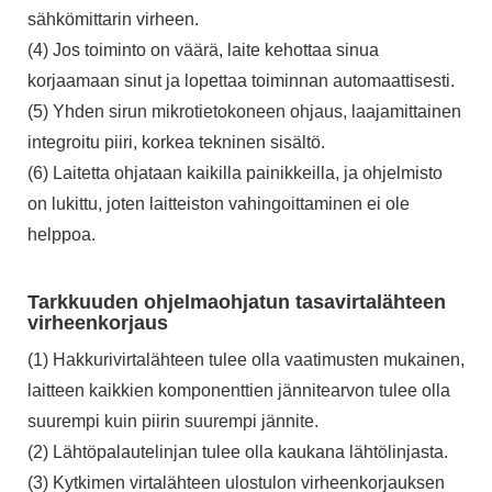
sähkömittarin virheen.
(4) Jos toiminto on väärä, laite kehottaa sinua
korjaamaan sinut ja lopettaa toiminnan automaattisesti.
(5) Yhden sirun mikrotietokoneen ohjaus, laajamittainen
integroitu piiri, korkea tekninen sisältö.
(6) Laitetta ohjataan kaikilla painikkeilla, ja ohjelmisto
on lukittu, joten laitteiston vahingoittaminen ei ole
helppoa.
Tarkkuuden ohjelmaohjatun tasavirtalähteen
virheenkorjaus
(1) Hakkurivirtalähteen tulee olla vaatimusten mukainen,
laitteen kaikkien komponenttien jännitearvon tulee olla
suurempi kuin piirin suurempi jännite.
(2) Lähtöpalautelinjan tulee olla kaukana lähtölinjasta.
(3) Kytkimen virtalähteen ulostulon virheenkorjauksen