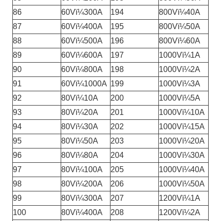
86
60Vï¼300A
194
800Vï¼40A
87
60Vï¼400A
195
800Vï¼50A
88
60Vï¼500A
196
800Vï¼60A
89
60Vï¼600A
197
1000Vï¼1A
90
60Vï¼800A
198
1000Vï¼2A
91
60Vï¼1000A
199
1000Vï¼3A
92
80Vï¼10A
200
1000Vï¼5A
93
80Vï¼20A
201
1000Vï¼10A
94
80Vï¼30A
202
1000Vï¼15A
95
80Vï¼50A
203
1000Vï¼20A
96
80Vï¼80A
204
1000Vï¼30A
97
80Vï¼100A
205
1000Vï¼40A
98
80Vï¼200A
206
1000Vï¼50A
99
80Vï¼300A
207
1200Vï¼1A
100
80Vï¼400A
208
1200Vï¼2A