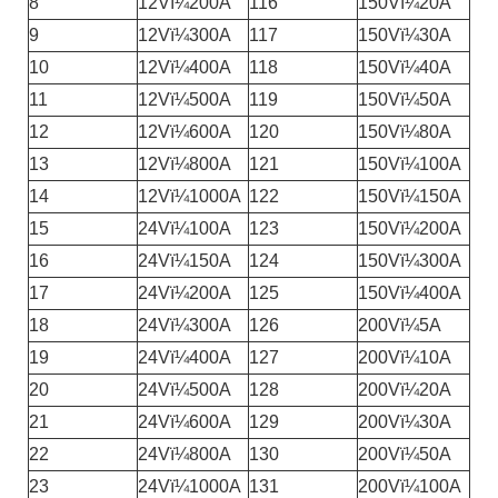
8
12Vï¼200A
116
150Vï¼20A
9
12Vï¼300A
117
150Vï¼30A
10
12Vï¼400A
118
150Vï¼40A
11
12Vï¼500A
119
150Vï¼50A
12
12Vï¼600A
120
150Vï¼80A
13
12Vï¼800A
121
150Vï¼100A
14
12Vï¼1000A
122
150Vï¼150A
15
24Vï¼100A
123
150Vï¼200A
16
24Vï¼150A
124
150Vï¼300A
17
24Vï¼200A
125
150Vï¼400A
18
24Vï¼300A
126
200Vï¼5A
19
24Vï¼400A
127
200Vï¼10A
20
24Vï¼500A
128
200Vï¼20A
21
24Vï¼600A
129
200Vï¼30A
22
24Vï¼800A
130
200Vï¼50A
23
24Vï¼1000A
131
200Vï¼100A