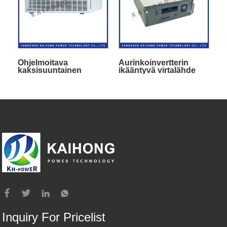
Ohjelmoitava
Aurinkoinvertterin
kaksisuuntainen
ikääntyvä virtalähde
tasavirtalähde
Inquiry For Pricelist